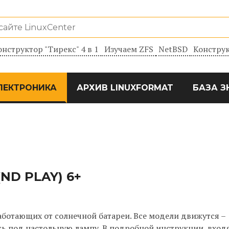
онструктор "Тирекс" 4 в 1
Изучаем ZFS
NetBSD
Конструк
ЛЕКТРОНИКА
АРХИВ LINUXFORMAT
БАЗА З
(ND PLAY) 6+
ботающих от солнечной батареи. Все модели движутся –
ть под настольную лампу. В подробной инструкции, вход