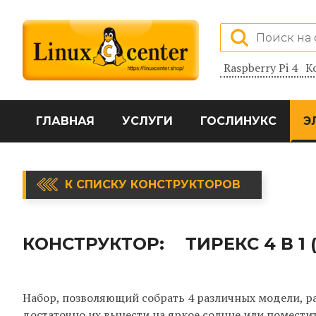
Raspberry Pi 4
К
ГЛАВНАЯ
УСЛУГИ
ГОСЛИНУКС
Э
К СПИСКУ КОНСТРУКТОРОВ
КОНСТРУКТОР:
ТИРЕКС 4 В 1 
Набор, позволяющий собрать 4 различных модели, ра
достаточно их вынести на яркое солнце или помести