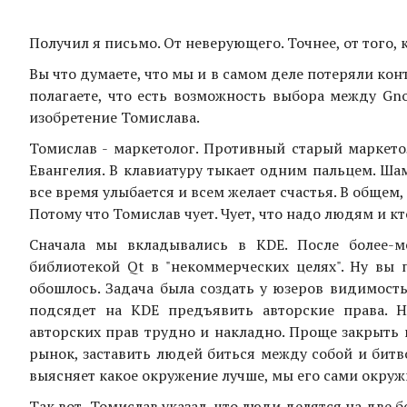
Получил я письмо. От неверующего. Точнее, от того,
Вы что думаете, что мы и в самом деле потеряли кон
полагаете, что есть возможность выбора между Gno
изобретение Томислава.
Томислав - маркетолог. Противный старый маркетол
Евангелия. В клавиатуру тыкает одним пальцем. Шам
все время улыбается и всем желает счастья. В общем
Потому что Томислав чует. Чует, что надо людям и кт
Сначала мы вкладывались в KDE. После более-ме
библиотекой Qt в "некоммерческих целях". Ну вы 
обошлось. Задача была создать у юзеров видимость
подсядет на KDE предъявить авторские права. Н
авторских прав трудно и накладно. Проще закрыть г
рынок, заставить людей биться между собой и битво
выясняет какое окружение лучше, мы его сами окр
Так вот, Томислав указал, что люди делятся на две б