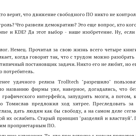
 кто верит, что движение свободного ПО никто не контрол
троль? Что развели демократию? Это еще вопрос, кто кого
me и KDE? Да этот выбор - наше изобретение. Ну, если
ог. Немец. Прочитал за свою жизнь всего четыре книги
кает, когда говорит так, что с трудом можно разобрать 
, типичный постановщик задачи. Никто его не любит, но е
о потребитель.
нее удачного релиза Trolltech "разрешило" пользова
по названию фирмы уже, наверное, догадались, что без
 графического интерфейса, запудрить мозги, а потом, 
о Томислав предложил ход хитрее. Преследовать за
лаза, дать людям как бы свободу, а на самом деле сег
й их ослабить. Старый принцип "разделяй и властвуй".
ужим проприетарным ПО.
ольшие категории. Те, кто при встрече с новым прячется и