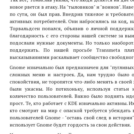
новое рвется в атаку. На "тыловиков" и "воинов". На
по сути, он был прав. Внедрив тяжелое и требоват
активных потребителей. Они набросились на код, н
Торвальдсен попался, объявив о личной поддержке
благодарность с его стороны нашей системе за вы
подослали нужные документы. Но только наоборот.
поддержать. По нашей просьбе Transmeta пла
высказываниями раскалывает сообщество свободного
Gnome изначально был предназначен для "пугливых" 
сложных меню и настроек. Да, нам трудно было о
спокойствия, не торопятся что-либо менять в своей
были ужасны. Но потихоньку, используя статьи 
количество пользователей. Важно было поднять и
прост. Те, кто работает с KDE изначально активны. И
кто смотрит на мир с опаской требуется убеждать
пользователей Gnome - "оставь свой след в истории
использует Gnome будет гордость за свои действия.