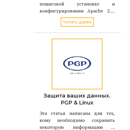
пошаговой установке и
конфигурировании Apache 2.0,
чтобы снизить риск
Читать далее
неавторизованного доступа или
успешного взлома в случае
применения новой уязвимости,
обнаруженной в Apache Web
сервере. В результате, можно
будет пользовать
Защита ваших данных.
PGP & Linux
Эта статья написана для тех,
кому необходимо сохранить
некоторую информацию в