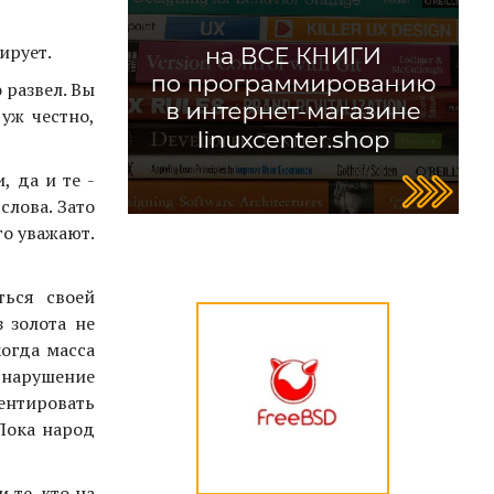
ирует.
 развел. Вы
 уж честно,
, да и те -
слова. Зато
го уважают.
ться своей
 золота не
когда масса
 нарушение
ментировать
 Пока народ
 те, кто на