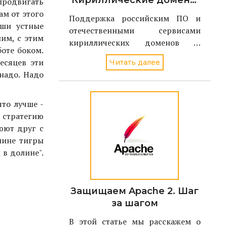
Кириллические домены
 продвигать
должны
ам от этого
Поддержка российским ПО и
поддерживаться в
аши устные
отечественными сервисами
российском ПО и
им, с этим
кириллических доменов и
сервисах
боте боком.
адресов электронной почты
есяцев эти
Читать далее
станет ключевой задачей
надо. Надо
проекта Поддерживаю.РФ в 2021
году. По словам директора
Координационного центра
то лучше -
доменов .RU/.РФ Андрея
 стратегию
Воробьева, национальный дом
юют друг с
олине тигры
 в долине".
Защищаем Apache 2. Шаг
за шагом
В этой статье мы расскажем о