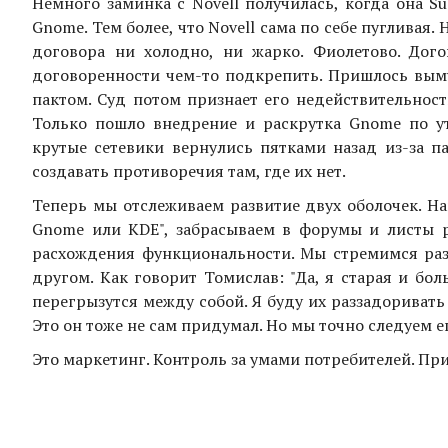
Немного заминка с Novell получилась, когда она Su
Gnome. Тем более, что Novell сама по себе пугливая. 
договора ни холодно, ни жарко. Фиолетово. Дого
договоренности чем-то подкрепить. Пришлось выму
пактом. Суд потом признает его недействительност
Только пошло внедрение и раскрутка Gnome по ут
крутые сетевики вернулись пятками назад из-за п
создавать противоречия там, где их нет.
Теперь мы отслеживаем развитие двух оболочек. На
Gnome или KDE", забрасываем в форумы и листы 
расхождения функциональности. Мы стремимся раз
другом. Как говорит Томислав: "Да, я старая и бол
перегрызутся между собой. Я буду их раззадоривать
Это он тоже не сам придумал. Но мы точно следуем е
Это маркетинг. Контроль за умами потребителей. Пр