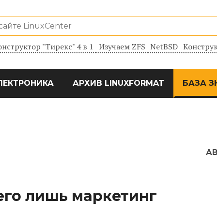
онструктор "Тирекс" 4 в 1
Изучаем ZFS
NetBSD
Конструк
ЛЕКТРОНИКА
АРХИВ LINUXFORMAT
БАЗА З
А
его лишь маркетинг