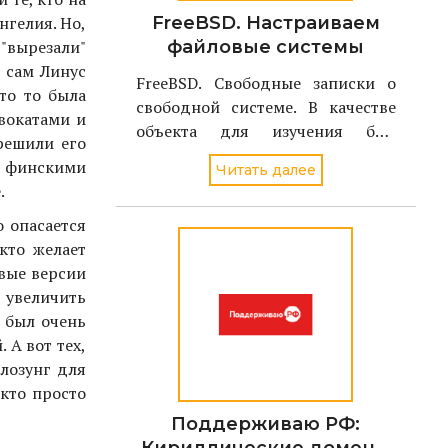
нгелия. Но,
FreeBSD. Настраиваем
 "вырезали"
файловые системы
 сам Линус
FreeBSD. Свободные записки о
то то была
свободной системе. В качестве
вокатами и
объекта для изучения был
решили его
избран однодисковый вариант
 финскими
Читать далее
FreeBSD стабильной версии - 4.2
.
о опасается
кто желает
рвые версии
 увеличить
 был очень
 А вот тех,
лозунг для
 кто просто
Поддерживаю РФ: