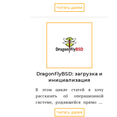
секрете и кто пока не решил как
Читать далее
это сделать....
DragonFlyBSD: загрузка и
инициализация
В этом цикле статей я хочу
рассказать об операционной
системе, родившейся прямо на
наших глазах - летом 2004 года.
Читать далее
Имя ей - DragonFlyBSD, и являет