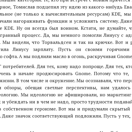
верное, Томислав подцепил эту идею из какого-нибудь Ева
ельное (не только к вычислительным ресурсам) KDE, мы
ачали нагораживать функции и усложнять систему. Даже
 KDE. Ну он всегда был воином. Кстати, не думайте, ч
игранный процесс. Да, мы немного помогли Линусу с ад
 Мы видели, что Торвальдсен и так на крючке. Вот и 
тила Линусу зарплату. Пусть он своими горячими
 софта. А мы подлили масло в огонь, раскручивая Gnome
потребителей. Для тех, кому надо попроще. Для тех, кт
чень в начале продюсировать Gnome. Потому что те, 
 жизни. В том числе и окружение. Мы осознавали, что пе
и обзоры, обещая светлые перспективы, нам удалось
деологию. Мы идеологию не афишировали, но маркетинг
х и убеждать ни в чем не надо, просто трудности подавай.
 в собственном героизме. Вот мы и придумали скрытый 
". Даже значок соответствующий подложили. Пусть у тех,