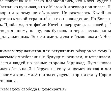
se покупала. Мы легко договорились, что Novell будет
Настолько пугливая, что с Microsoft договор подписала. Н
вор ни к чему не обязывает. Но захотелось Novell н
чивать такой странный пакт о ненападении. Но Бог с н
ь. Проблема, что фобии Novell повернулись к нашей ра
вержденному плану, так буквально через несколько м
ары уволенных. Тяжело иметь дела с "тыловиками". Но 
нимаем журналистов для регулярных обзоров на тему "ч
рассылок требования к будущим релизам, выстраиваем
вести людей по разные стороны баррикад. Пусть пово
ьная обезьяна. Я заберусь на гору и посмотрю как в д
 своими криками. А потом спущусь с горы и стану Царем
го плану.
и чем здесь свобода и демократия?