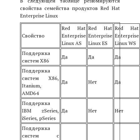
В следующей таблице резюмируются
свойства семейства продуктов Red Hat
Enterprise Linux
Red Hat
Red Hat
Red Hat
Свойство
Enterprise
Enterprise
Enterprise
Linux AS
Linux ES
Linux WS
Поддержка
Да
Да
Да
систем Х86
Поддержка
систем Х86,
Да
Нет
Да
Itanium,
AMD64
Поддержка
IBM zSeries,
Да
Нет
Нет
iSeries, pSeries
Поддержка
систем с