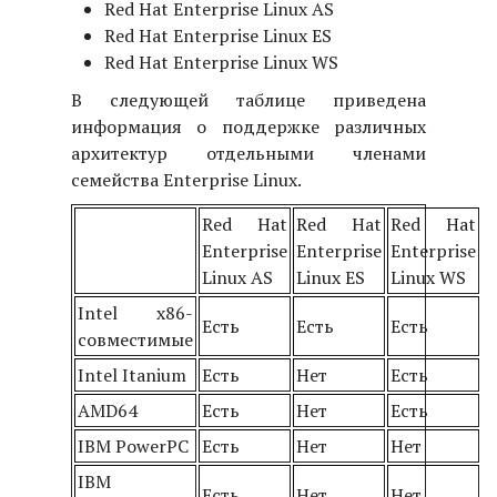
Red Hat Enterprise Linux AS
Red Hat Enterprise Linux ES
Red Hat Enterprise Linux WS
В следующей таблице приведена
информация о поддержке различных
архитектур отдельными членами
семейства Enterprise Linux.
Red Hat
Red Hat
Red Hat
Enterprise
Enterprise
Enterprise
Linux AS
Linux ES
Linux WS
Intel x86-
Есть
Есть
Есть
совместимые
Intel Itanium
Есть
Нет
Есть
AMD64
Есть
Нет
Есть
IBM PowerPC
Есть
Нет
Нет
IBM
Есть
Нет
Нет