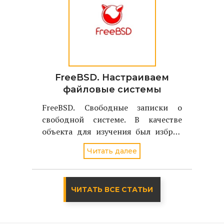
FreeBSD. Настраиваем
файловые системы
FreeBSD. Свободные записки о
свободной системе. В качестве
объекта для изучения был избран
однодисковый вариант FreeBSD
Читать далее
стабильной версии - 4.2
ЧИТАТЬ ВСЕ СТАТЬИ