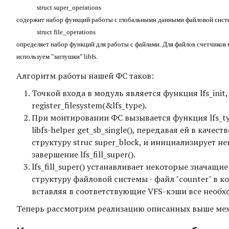
struct super_operations
содержит набор функций работы с глобальными данными файловой системы
struct file_operations
определяет набор функций для работы с файлами. Для файлов счетчиков мы р
используем "заглушки" libfs.
Алгоритм работы нашей ФС таков:
Точкой входа в модуль является функция lfs_in
register_filesystem(&lfs_type).
При монтировании ФС вызывается функция lfs_typ
libfs-helper get_sb_single(), передавая ей в качест
структуру struc super_block, и инициализирует 
завершение lfs_fill_super().
lfs_fill_super() устанавливает некоторые значащ
структуру файловой системы - файл "counter" в ко
вставляя в соответствующие VFS-кэши все необх
Теперь рассмотрим реализацию описанных выше мех