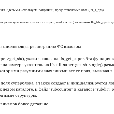
. Здесь мы используем "заглушки", предоставляемые libfs. (lfs_s_ops).
еализуем только три из них - open, read и write (составляют lfs_file_ops) - д
it, выполняющая регистрацию ФС вызовом
e->get_sb(), указывающая на lfs_get_super. Эта функция 
ве параметра указатель на lfs_fill_super. get_sb_single() раз
некоторыми разумными значениями все ее поля, вызывая в
ие поля суперблока, а также создает и инициализируется л
рневом каталоге, и файл "subcounter" в каталоге "subdir",
одимые структуры.
анизмов более детально.