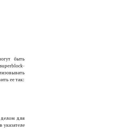
могут быть
superblock-
лизовывать
ить ее так:
м делом для
в указателе