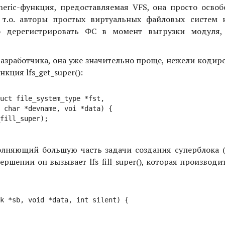
 generic-функция, предоставляемая VFS, она просто осво
 т.о. авторы простых виртуальных файловых систем
мо дерегистрировать ФС в момент выгрузки модуля,
азработчика, она уже значительно проще, нежели кодир
кция lfs_get_super():
выполняющий большую часть задачи создания суперблока
ершении он вызывает lfs_fill_super(), которая производи