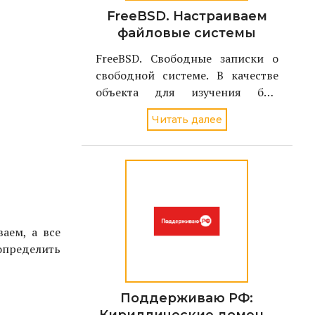
FreeBSD. Настраиваем
файловые системы
FreeBSD. Свободные записки о
свободной системе. В качестве
объекта для изучения был
избран однодисковый вариант
Читать далее
FreeBSD стабильной версии - 4.2
аем, а все
определить
Поддерживаю РФ: