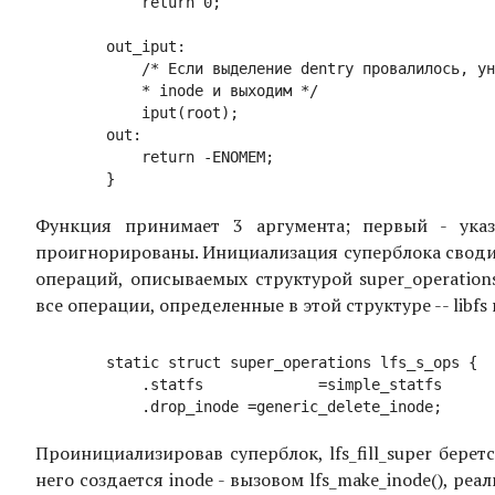
	    return 0;

	out_iput:

	    /* Если выделение dentry провалилось, уничтожаем 

	    * inode и выходим */

	    iput(root);

	out:

	    return -ENOMEM;

Функция принимает 3 аргумента; первый - указ
проигнорированы. Инициализация суперблока сводитс
операций, описываемых структурой super_operatio
все операции, определенные в этой структуре -- libf
	static struct super_operations lfs_s_ops {

	    .statfs		=simple_statfs

Проинициализировав суперблок, lfs_fill_super бере
него создается inode - вызовом lfs_make_inode(), ре