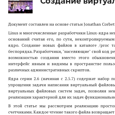
Создание виртуал
Документ составлен на основе статьи Jonathan Corbet "Cr
Linus и многочисленные разработчики Linux-ядра нег
оснований считая его, по сути, неконтролируемы
ядро. Создание новых файлов в каталоге /proc 
беспорядка. Разработчики, "населяющие" свой код ре
возможностью создания вместо этого обыкновен
интерфейс явным и видимы в пространстве пользо
различных административных скриптов.
Ядра серии 2.6 (начиная с 2.5.7) содержат набор 
упрощения задачи написания виртуальный файловых
виртуальных файловых систем задач, позволяя н
реализации характерной для их задач функциональн
В этой статье мы рассмотрим реализацию просто
счетчиками. Каждое чтение такого файла возвращает