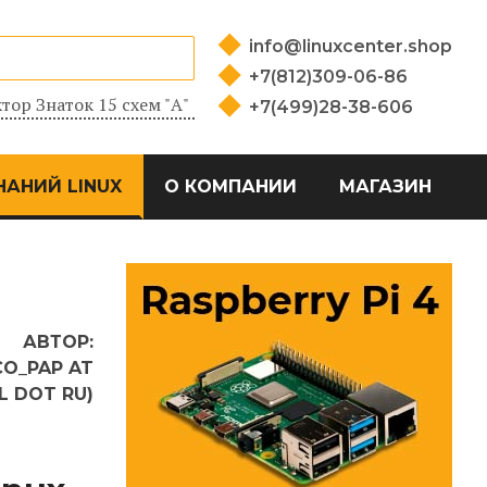
info@linuxcenter.shop
+7(812)309-06-86
тор Знаток 15 схем "А"
+7(499)28-38-606
НАНИЙ LINUX
О КОМПАНИИ
МАГАЗИН
АВТОР:
CO_PAP AT
L DOT RU)