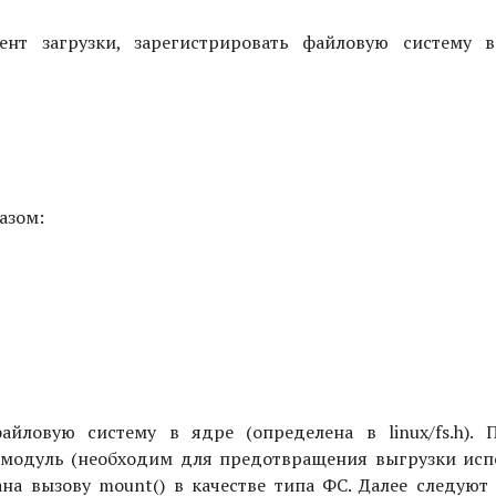
нт загрузки, зарегистрировать файловую систему 
азом:
йловую систему в ядре (определена в linux/fs.h). 
а модуль (необходим для предотвращения выгрузки исп
ана вызову mount() в качестве типа ФС. Далее следуют