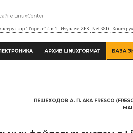
онструктор "Тирекс" 4 в 1
Изучаем ZFS
NetBSD
Конструк
ЛЕКТРОНИКА
АРХИВ LINUXFORMAT
БАЗА З
ПЕШЕХОДОВ А. П. AKA FRESCO (FRES
MAI