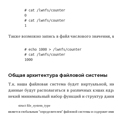
	# cat /lwnfs/counter

	0

	# cat /lwnfs/counter

Также возможно запись в файл числового значения, 
	# echo 1000 > /lwnfs/counter

	# cat /lwnfs/counter

Общая архитектура файловой системы
Т.к. наша файловая система будет виртуальной, 
данные будут располагаться в различных кэшах ядр
некий минимальный набор функций и структур данны
struct file_system_type
является глобальным "определителем" файловой системы и содержит имя 