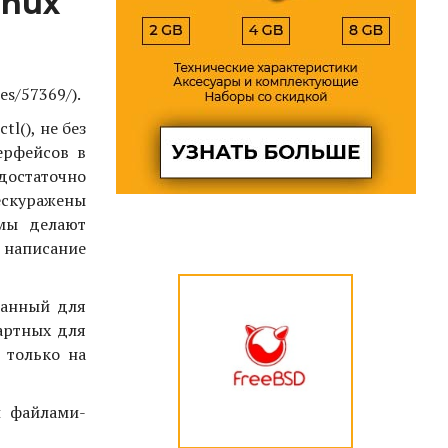
inux
es/57369/).
l(), не без
ерфейсов в
достаточно
бескуражены
емы делают
 написание
ванный для
артных для
 только на
й файлами-