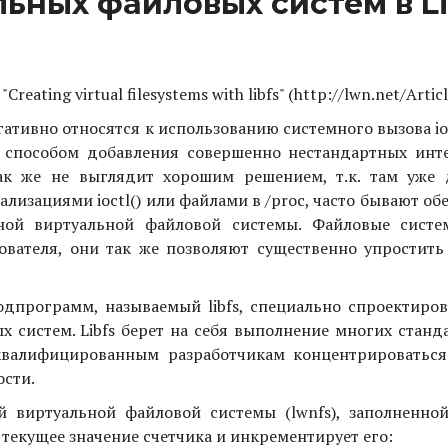
ьных файловых систем в L
eating virtual filesystems with libfs" (http://lwn.net/Articl
ативно относятся к использованию системного вызова ioct
м способом добавления совершенно нестандартных инт
так же не выглядит хорошим решением, т.к. там уже 
ализациями ioctl() или файлами в /proc, часто бывают о
ной виртуальной файловой системы. Файловые сист
вателя, они так же позволяют существенно упростить
подпрограмм, называемый libfs, специально спроектиро
 систем. Libfs берет на себя выполнение многих станд
еквалифицированным разработчикам концентрироваться
ости.
й виртуальной файловой системы (lwnfs), заполненно
 текущее значение счетчика и инкрементирует его: