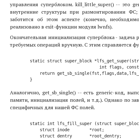
управления суперблоком. kill_little_super() -- это
внутренние структуры при размонтировании ФС;
заботится об этом аспекте (конечно, необходи
реализовано в exit-функции модуля lwnfs).
Окончательная инициализация суперблока - задача р
требуемых операций вручную. С этим справляется фун
	static struct super_block *lfs_get_super(struct file_system_type *fst, 

  				    int flags, const char *devname, voi *data) {

    	    return get_sb_single(fst,flags,data,lfs_fill_super);

Аналогично, get_sb_single() -- есть generic-код, 
памяти, инициализация полей, и т.д.). Однако по зав
специфичных для нашей ФС полей.
	static int lfs_fill_super (struct super_block *sb, void *data, int silent) {

	    struct inode	*root;

	    struct dentry	*root_dentry;
