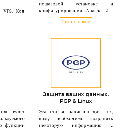
пошаговой установке и
конфигурировании Apache 2.0,
в VFS. Код
чтобы снизить риск
Читать далее
неавторизованного доступа или
успешного взлома в случае
применения новой уязвимости,
обнаруженной в Apache Web
сервере. В результате, можно
будет пользовать
Защита ваших данных.
PGP & Linux
Эта статья написана для тех,
Поле owner
кому необходимо сохранить
ользуемого
некоторую информацию в
 2 функции