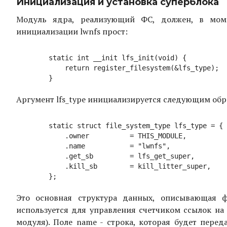
Инициализация и установка суперблока
Модуль ядра, реализующий ФС, должен, в моме
инициализации lwnfs прост:
	static int __init lfs_init(void) {

	    return register_filesystem(&lfs_type);

Аргумент lfs_type инициализируется следующим обр
	static struct file_system_type lfs_type = {

	    .owner          = THIS_MODULE,

	    .name           = "lwnfs",

	    .get_sb         = lfs_get_super,

	    .kill_sb        = kill_litter_super,

Это основная структура данных, описывающая фа
используется для управления счетчиком ссылок н
модуля). Поле name - строка, которая будет перед