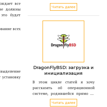
секрете и кто пока не решил как
бождает все
Читать далее
это сделать....
 не должны
 это будет
ование всех
DragonFlyBSD: загрузка и
 (выделение
инициализация
т установку
В этом цикле статей я хочу
рассказать об операционной
системе, родившейся прямо на
наших глазах - летом 2004 года.
Читать далее
Имя ей - DragonFlyBSD, и являет