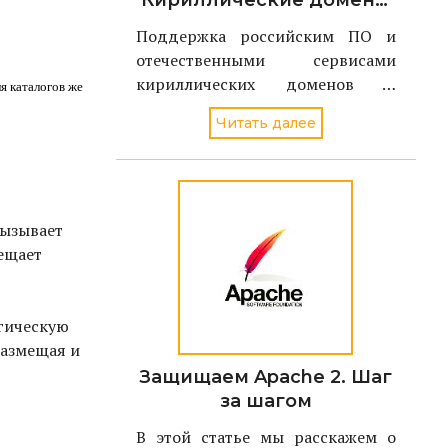
Кириллические домены
должны
Поддержка российским ПО и
поддерживаться в
отечественными сервисами
российском ПО и
кириллических доменов и
ля каталогов же
сервисах
адресов электронной почты
Читать далее
станет ключевой задачей
проекта Поддерживаю.РФ в 2021
году. По словам директора
Координационного центра
доменов .RU/.РФ Андрея
вызывает
Воробьева, национальный дом
мещает
огическую
 размещая и
Защищаем Apache 2. Шаг
за шагом
В этой статье мы расскажем о