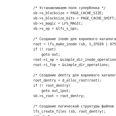
	    /* Устанавливаем поля суперблока */

	    sb->s_blocksize = PAGE_CACHE_SIZE;

	    sb->s_blocksize_bits = PAGE_CACHE_SHIFT;

	    sb->s_magic = LFS_MAGIC;

	    sb->s_op = &lfs_s_ops;

	    /* Создание inode для корневого каталога */

	    root = lfs_make_inode (sb, S_IFDIR | 0755);

	    if (! root)

		goto out;

	    root->i_op = &simple_dir_inode_operations;

	    root->i_fop = &simple_dir_operations;

	    /* Создание dentry для корневого каталога */

	    root_dentry = d_alloc_root(root);

	    if (! root_dentry)

		goto out_iput;

	    sb->s_root = root_dentry;

	    /* Создание логической структуры файлов и папок */

	    lfs_create_files (sb, root_dentry);
