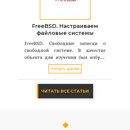
FreeBSD. Настраиваем
файловые системы
FreeBSD. Свободные записки о
свободной системе. В качестве
объекта для изучения был избран
однодисковый вариант FreeBSD
Читать далее
стабильной версии - 4.2
ЧИТАТЬ ВСЕ СТАТЬИ