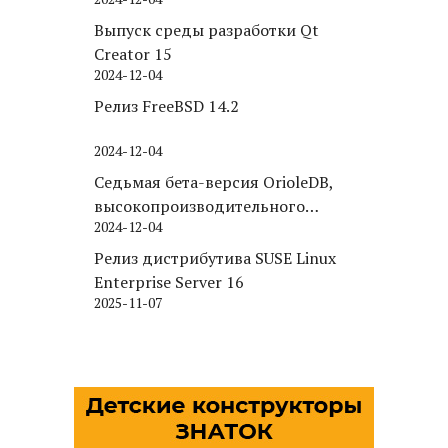
Puppy Linux
Выпуск среды разработки Qt
Creator 15
2024-12-04
Релиз FreeBSD 14.2
2024-12-04
Седьмая бета-версия OrioleDB,
высокопроизводительного
2024-12-04
движка хранения для PostgreSQL
Релиз дистрибутива SUSE Linux
Enterprise Server 16
2025-11-07