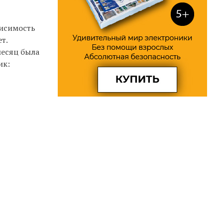
висимость
т.
месяц была
ик: