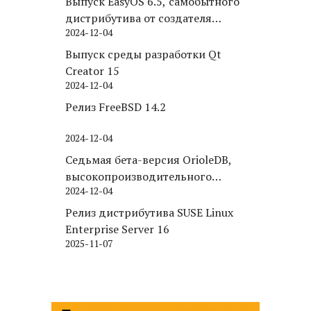
Выпуск EasyOS 6.5, самобытного
дистрибутива от создателя
2024-12-04
Puppy Linux
Выпуск среды разработки Qt
Creator 15
2024-12-04
Релиз FreeBSD 14.2
2024-12-04
Седьмая бета-версия OrioleDB,
высокопроизводительного
2024-12-04
движка хранения для PostgreSQL
Релиз дистрибутива SUSE Linux
Enterprise Server 16
2025-11-07