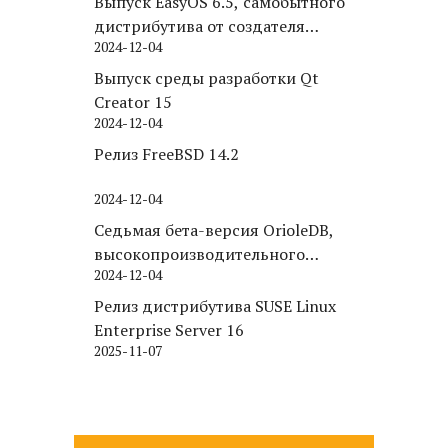
Выпуск EasyOS 6.5, самобытного
дистрибутива от создателя
2024-12-04
Puppy Linux
Выпуск среды разработки Qt
Creator 15
2024-12-04
Релиз FreeBSD 14.2
2024-12-04
Седьмая бета-версия OrioleDB,
высокопроизводительного
2024-12-04
движка хранения для PostgreSQL
Релиз дистрибутива SUSE Linux
Enterprise Server 16
2025-11-07