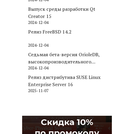
Puppy Linux
Выпуск среды разработки Qt
Creator 15
2024-12-04
Релиз FreeBSD 14.2
2024-12-04
Седьмая бета-версия OrioleDB,
высокопроизводительного
2024-12-04
движка хранения для PostgreSQL
Релиз дистрибутива SUSE Linux
Enterprise Server 16
2025-11-07