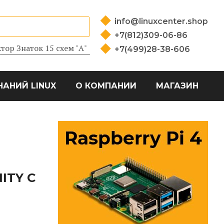
info@linuxcenter.shop
+7(812)309-06-86
тор Знаток 15 схем "А"
+7(499)28-38-606
НАНИЙ LINUX
О КОМПАНИИ
МАГАЗИН
ITY С