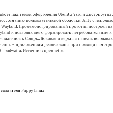
аботе над темой оформления Ubuntu Yaru и дистрибутиво
воссозданию пользовательской оболочки Unity c использ
 Wayland. Продемонстрированный прототип построен на 
yland и позволяющего формировать нетребовательные к
-плагинов к Compiz. Боковая и верхняя панели, всплыв
овленным приложениям реализованы при помощи надстро
libadwaita. Источник: opennet.ru
 создателя Puppy Linux