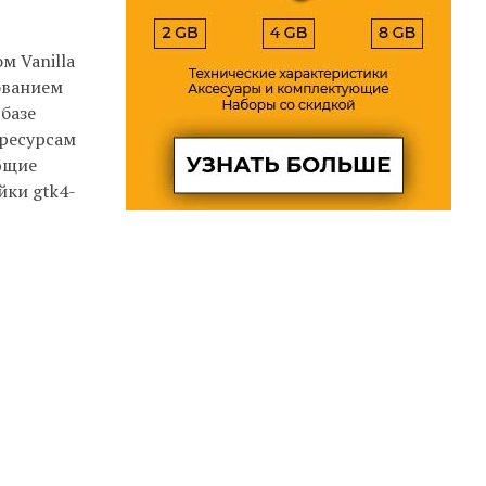
м Vanilla
ованием
базе
 ресурсам
ающие
йки gtk4-