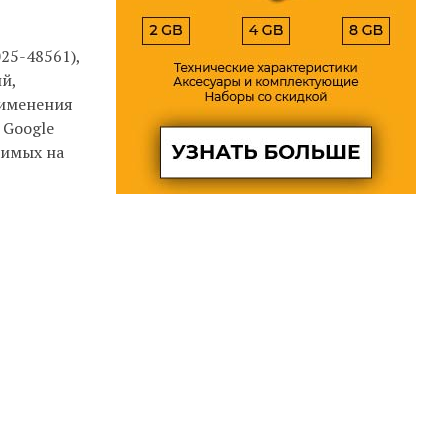
25-48561),
й,
рименения
 Google
димых на