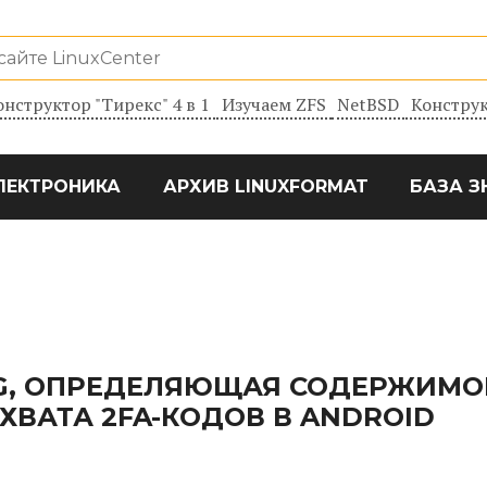
онструктор "Тирекс" 4 в 1
Изучаем ZFS
NetBSD
Конструк
ЛЕКТРОНИКА
АРХИВ LINUXFORMAT
БАЗА З
NG, ОПРЕДЕЛЯЮЩАЯ СОДЕРЖИМО
ХВАТА 2FA-КОДОВ В ANDROID