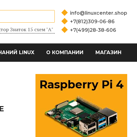
info@linuxcenter.shop
+7(812)309-06-86
тор Знаток 15 схем "А"
+7(499)28-38-606
НАНИЙ LINUX
О КОМПАНИИ
МАГАЗИН
Е