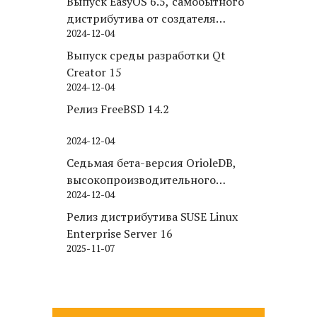
Выпуск EasyOS 6.5, самобытного
дистрибутива от создателя
2024-12-04
Puppy Linux
Выпуск среды разработки Qt
Creator 15
2024-12-04
Релиз FreeBSD 14.2
2024-12-04
Седьмая бета-версия OrioleDB,
высокопроизводительного
2024-12-04
движка хранения для PostgreSQL
Релиз дистрибутива SUSE Linux
Enterprise Server 16
2025-11-07