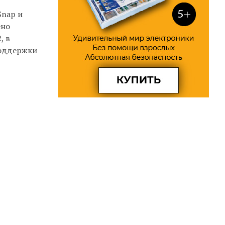
Snap и
ено
, в
 поддержки