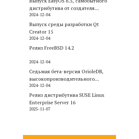
Выпуск EasyOS 6.5, самобытного
дистрибутива от создателя
2024-12-04
Puppy Linux
Выпуск среды разработки Qt
Creator 15
2024-12-04
Релиз FreeBSD 14.2
2024-12-04
Седьмая бета-версия OrioleDB,
высокопроизводительного
2024-12-04
движка хранения для PostgreSQL
Релиз дистрибутива SUSE Linux
Enterprise Server 16
2025-11-07