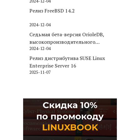
2024-12-04
Релиз FreeBSD 14.2
2024-12-04
Седьмая бета-версия OrioleDB,
высокопроизводительного
2024-12-04
движка хранения для PostgreSQL
Релиз дистрибутива SUSE Linux
Enterprise Server 16
2025-11-07