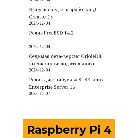
Puppy Linux
Выпуск среды разработки Qt
Creator 15
2024-12-04
Релиз FreeBSD 14.2
2024-12-04
Седьмая бета-версия OrioleDB,
высокопроизводительного
2024-12-04
движка хранения для PostgreSQL
Релиз дистрибутива SUSE Linux
Enterprise Server 16
2025-11-07