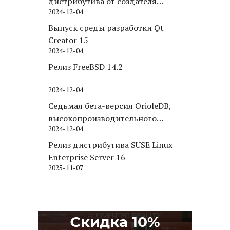
дистрибутива от создателя
2024-12-04
Puppy Linux
Выпуск среды разработки Qt
Creator 15
2024-12-04
Релиз FreeBSD 14.2
2024-12-04
Седьмая бета-версия OrioleDB,
высокопроизводительного
2024-12-04
движка хранения для PostgreSQL
Релиз дистрибутива SUSE Linux
Enterprise Server 16
2025-11-07