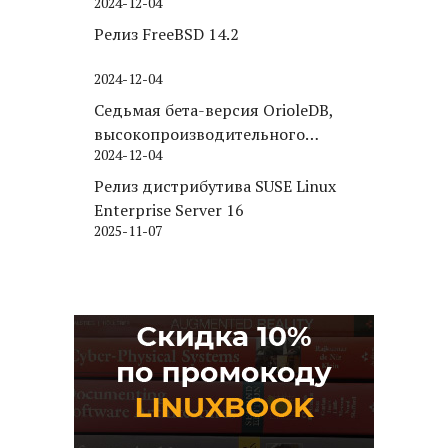
2024-12-04
Релиз FreeBSD 14.2
2024-12-04
Седьмая бета-версия OrioleDB,
высокопроизводительного
2024-12-04
движка хранения для PostgreSQL
Релиз дистрибутива SUSE Linux
Enterprise Server 16
2025-11-07