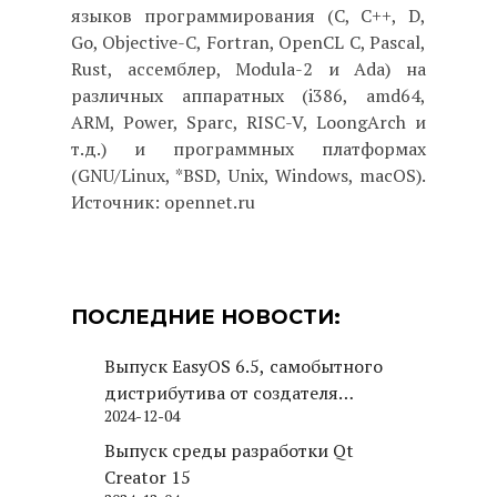
языков программирования (C, C++, D,
Go, Objective-C, Fortran, OpenCL C, Pascal,
Rust, ассемблер, Modula-2 и Ada) на
различных аппаратных (i386, amd64,
ARM, Power, Sparc, RISC-V, LoongArch и
т.д.) и программных платформах
(GNU/Linux, *BSD, Unix, Windows, macOS).
Источник: opennet.ru
ПОСЛЕДНИЕ НОВОСТИ:
Выпуск EasyOS 6.5, самобытного
дистрибутива от создателя
2024-12-04
Puppy Linux
Выпуск среды разработки Qt
Creator 15