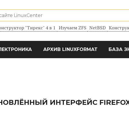
онструктор "Тирекс" 4 в 1
Изучаем ZFS
NetBSD
Конструк
ЛЕКТРОНИКА
АРХИВ LINUXFORMAT
БАЗА З
НОВЛЁННЫЙ ИНТЕРФЕЙС FIREFO