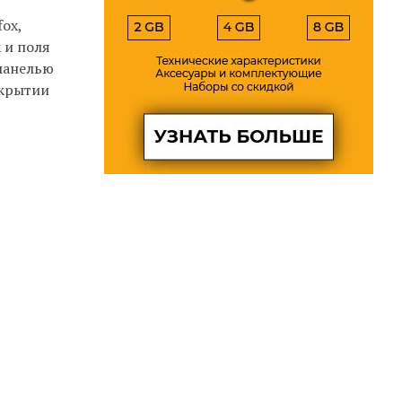
ox,
 и поля
 панелью
ткрытии