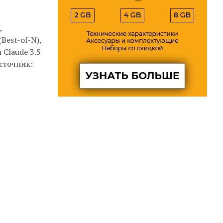
,
est-of-N),
Claude 3.5
Источник: