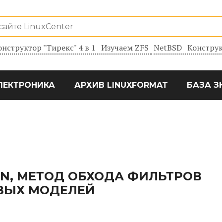
онструктор "Тирекс" 4 в 1
Изучаем ZFS
NetBSD
Конструк
ЛЕКТРОНИКА
АРХИВ LINUXFORMAT
БАЗА З
N, МЕТОД ОБХОДА ФИЛЬТРОВ
ВЫХ МОДЕЛЕЙ