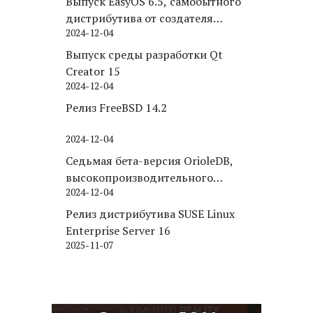
Выпуск EasyOS 6.5, самобытного
дистрибутива от создателя
2024-12-04
Puppy Linux
Выпуск среды разработки Qt
Creator 15
2024-12-04
Релиз FreeBSD 14.2
2024-12-04
Седьмая бета-версия OrioleDB,
высокопроизводительного
2024-12-04
движка хранения для PostgreSQL
Релиз дистрибутива SUSE Linux
Enterprise Server 16
2025-11-07