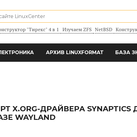
онструктор "Тирекс" 4 в 1
Изучаем ZFS
NetBSD
Конструк
ЛЕКТРОНИКА
АРХИВ LINUXFORMAT
БАЗА З
Т X.ORG-ДРАЙВЕРА SYNAPTICS 
АЗЕ WAYLAND