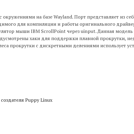
с окружениями на базе Wayland. Порт представляет из себ
димого для компиляции и работы оригинального драйве
улятор мыши IBM ScrollPoint через uinput. Данная модель
 предусмотрены хаки для поддержки плавной прокрутки, н
леса прокрутки с дискретными делениями использует ус
 создателя Puppy Linux