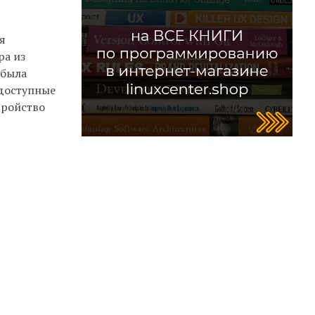
я
ра из
 была
едоступные
тройство