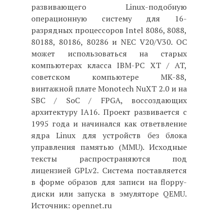
развивающего Linux-подобную
операционную систему для 16-
разрядных процессоров Intel 8086, 8088,
80188, 80186, 80286 и NEC V20/V30. ОС
может использоваться на старых
компьютерах класса IBM-PC XT / AT,
советском компьютере MK-88,
винтажной плате Monotech NuXT 2.0 и на
SBC / SoC / FPGA, воссоздающих
архитектуру IA16. Проект развивается с
1995 года и начинался как ответвление
ядра Linux для устройств без блока
управления памятью (MMU). Исходные
тексты распространяются под
лицензией GPLv2. Система поставляется
в форме образов для записи на floppy-
диски или запуска в эмуляторе QEMU.
Источник: opennet.ru