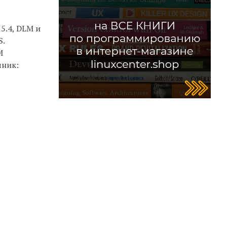
5.4, DLM и
S.
M
чник: