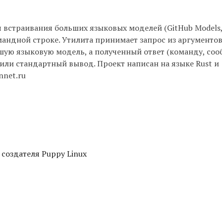
я встраивания больших языковых моделей (GitHub Models,
омандной строке. Утилита принимает запрос из аргументо
шую языковую модель, а полученный ответ (команду, соо
 или стандартный вывод. Проект написан на языке Rust и
nnet.ru
 создателя Puppy Linux