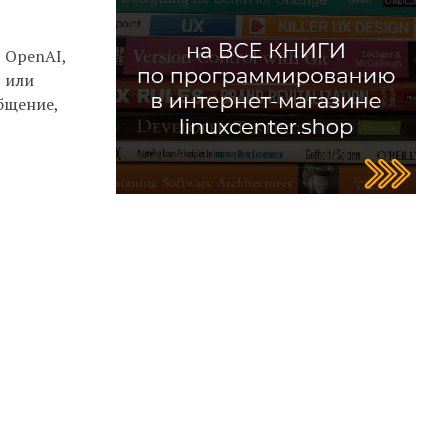
 OpenAI,
в или
бщение,