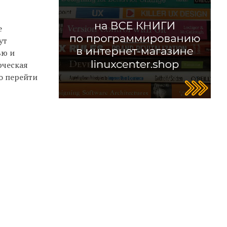
е
ут
ью и
рческая
о перейти