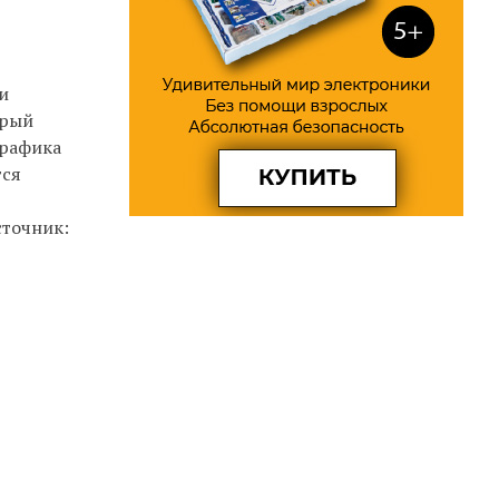
и
орый
трафика
тся
сточник: