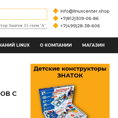
info@linuxcenter.shop
+7(812)309-06-86
тор Знаток 15 схем "А"
+7(499)28-38-606
НАНИЙ LINUX
О КОМПАНИИ
МАГАЗИН
ОВ С