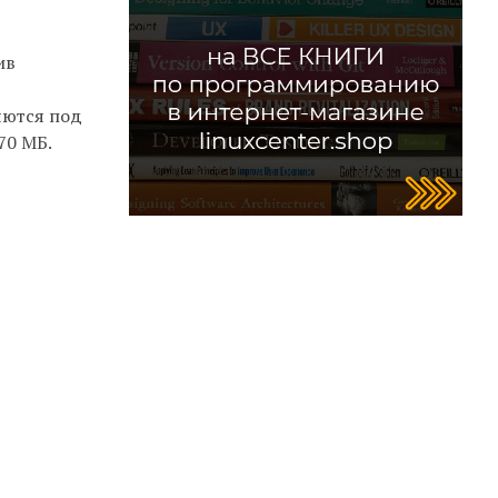
ив
яются под
70 МБ.