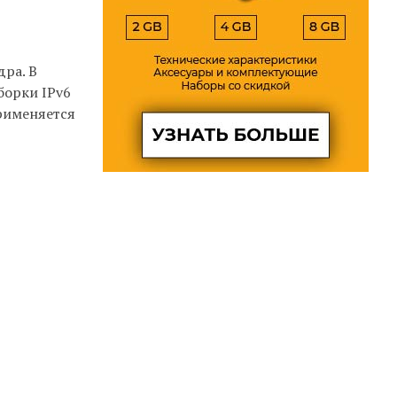
дра. В
борки IPv6
рименяется