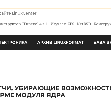
онструктор "Тирекс" 4 в 1
Изучаем ZFS
NetBSD
Конструк
ЛЕКТРОНИКА
АРХИВ LINUXFORMAT
БАЗА З
ТЧИ, УБИРАЮЩИЕ ВОЗМОЖНОСТ
ОРМЕ МОДУЛЯ ЯДРА