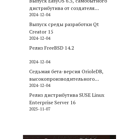
Выпуск EasyOS 6.5, самобытного
дистрибутива от создателя
2024-12-04
Puppy Linux
Выпуск среды разработки Qt
Creator 15
2024-12-04
Релиз FreeBSD 14.2
2024-12-04
Седьмая бета-версия OrioleDB,
высокопроизводительного
2024-12-04
движка хранения для PostgreSQL
Релиз дистрибутива SUSE Linux
Enterprise Server 16
2025-11-07