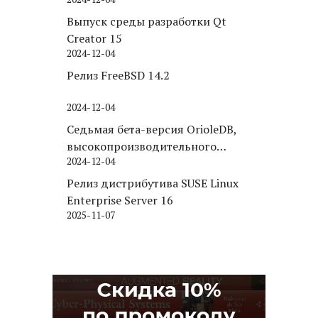
Puppy Linux
Выпуск среды разработки Qt
Creator 15
2024-12-04
Релиз FreeBSD 14.2
2024-12-04
Седьмая бета-версия OrioleDB,
высокопроизводительного
2024-12-04
движка хранения для PostgreSQL
Релиз дистрибутива SUSE Linux
Enterprise Server 16
2025-11-07