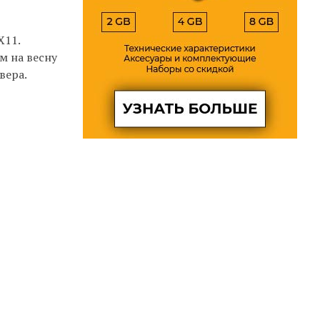
X11.
м на весну
вера.