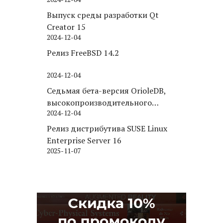
Puppy Linux
Выпуск среды разработки Qt
Creator 15
2024-12-04
Релиз FreeBSD 14.2
2024-12-04
Седьмая бета-версия OrioleDB,
высокопроизводительного
2024-12-04
движка хранения для PostgreSQL
Релиз дистрибутива SUSE Linux
Enterprise Server 16
2025-11-07