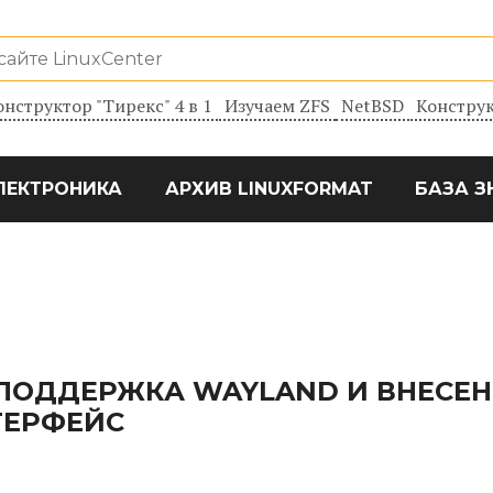
онструктор "Тирекс" 4 в 1
Изучаем ZFS
NetBSD
Конструк
ЛЕКТРОНИКА
АРХИВ LINUXFORMAT
БАЗА З
 ПОДДЕРЖКА WAYLAND И ВНЕСЕ
ТЕРФЕЙС