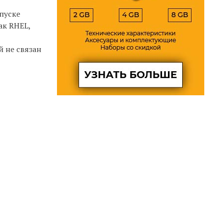
пуске
ак RHEL,
 не связан