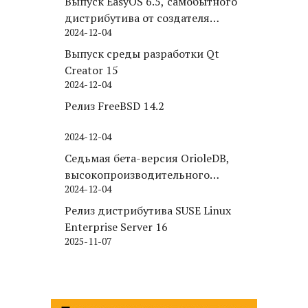
Выпуск EasyOS 6.5, самобытного
дистрибутива от создателя
2024-12-04
Puppy Linux
Выпуск среды разработки Qt
Creator 15
2024-12-04
Релиз FreeBSD 14.2
2024-12-04
Седьмая бета-версия OrioleDB,
высокопроизводительного
2024-12-04
движка хранения для PostgreSQL
Релиз дистрибутива SUSE Linux
Enterprise Server 16
2025-11-07