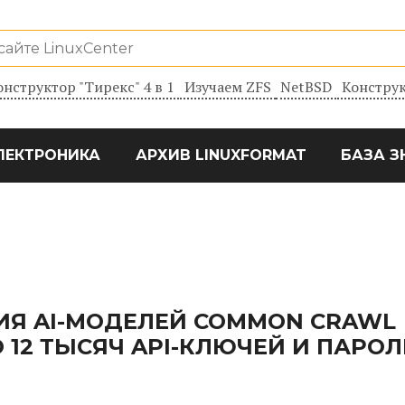
онструктор "Тирекс" 4 в 1
Изучаем ZFS
NetBSD
Конструк
ЛЕКТРОНИКА
АРХИВ LINUXFORMAT
БАЗА З
НИЯ AI-МОДЕЛЕЙ COMMON CRAWL
12 ТЫСЯЧ API-КЛЮЧЕЙ И ПАРОЛ