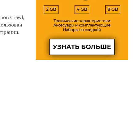
mon Crawl,
пользован
страниц.