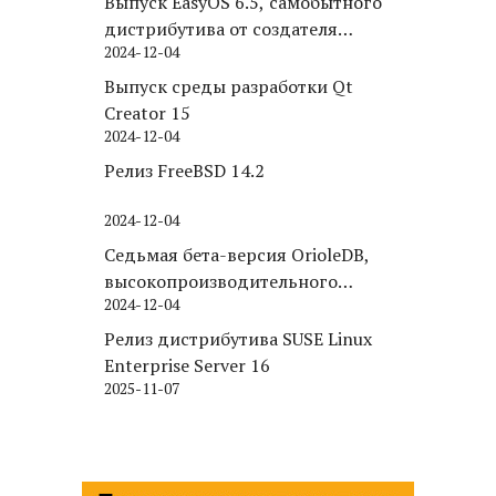
Выпуск EasyOS 6.5, самобытного
дистрибутива от создателя
2024-12-04
Puppy Linux
Выпуск среды разработки Qt
Creator 15
2024-12-04
Релиз FreeBSD 14.2
2024-12-04
Седьмая бета-версия OrioleDB,
высокопроизводительного
2024-12-04
движка хранения для PostgreSQL
Релиз дистрибутива SUSE Linux
Enterprise Server 16
2025-11-07