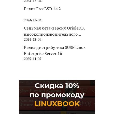
2024-12-04
Релиз FreeBSD 14.2
2024-12-04
Седьмая бета-версия OrioleDB,
высокопроизводительного
2024-12-04
движка хранения для PostgreSQL
Релиз дистрибутива SUSE Linux
Enterprise Server 16
2025-11-07