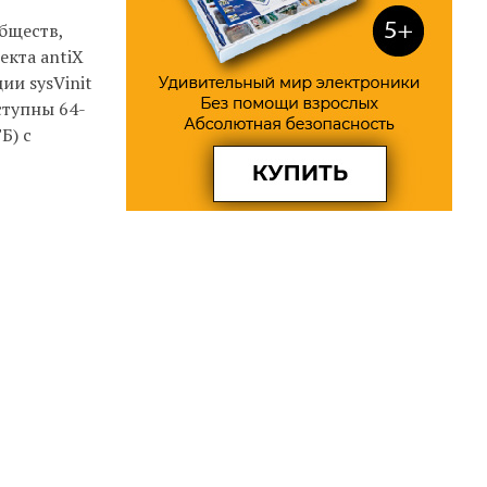
бществ,
екта antiX
ии sysVinit
ступны 64-
Б) с