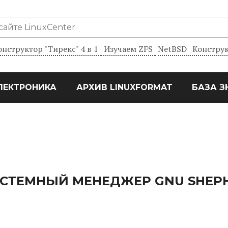
онструктор "Тирекс" 4 в 1
Изучаем ZFS
NetBSD
Конструк
ЛЕКТРОНИКА
АРХИВ LINUXFORMAT
БАЗА З
СТЕМНЫЙ МЕНЕДЖЕР GNU SHEP