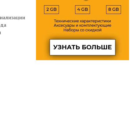
циализации
ода
и