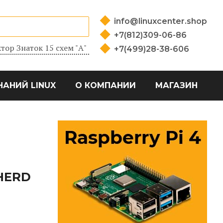
info@linuxcenter.shop
+7(812)309-06-86
тор Знаток 15 схем "А"
+7(499)28-38-606
НАНИЙ LINUX
О КОМПАНИИ
МАГАЗИН
HERD